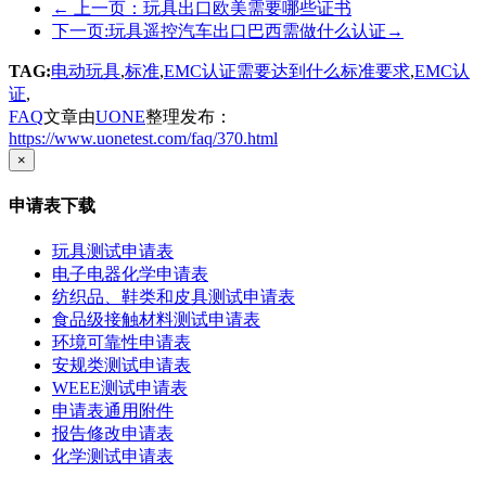
←
上一页：玩具出口欧美需要哪些证书
下一页:玩具遥控汽车出口巴西需做什么认证
→
TAG:
电动玩具
,
标准
,
EMC认证需要达到什么标准要求
,
EMC认
证
,
FAQ
文章由
UONE
整理发布：
https://www.uonetest.com/faq/370.html
×
申请表下载
玩具测试申请表
电子电器化学申请表
纺织品、鞋类和皮具测试申请表
食品级接触材料测试申请表
环境可靠性申请表
安规类测试申请表
WEEE测试申请表
申请表通用附件
报告修改申请表
化学测试申请表