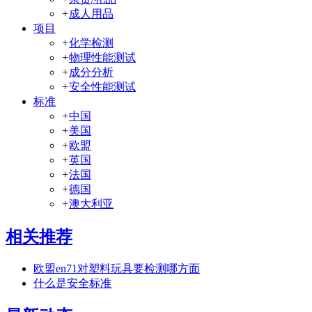
+
成人用品
项目
+
化学检测
+
物理性能测试
+
成分分析
+
安全性能测试
标准
+
中国
+
美国
+
欧盟
+
英国
+
法国
+
德国
+
澳大利亚
相关推荐
欧盟en71对塑料玩具要检测哪方面
什么是安全标准