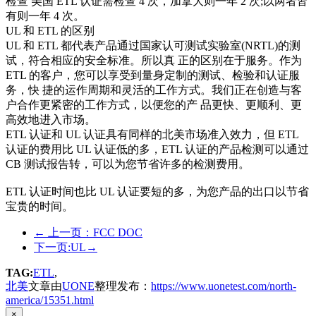
检查 美国 ETL 认证需检查 4 次，加拿大则一年 2 次;以两者皆
有则一年 4 次。
UL 和 ETL 的区别
UL 和 ETL 都代表产品通过国家认可测试实验室(NRTL)的测
试，符合相应的安全标准。所以真 正的区别在于服务。作为
ETL 的客户，您可以享受到量身定制的测试、检验和认证服
务，快 捷的运作周期和灵活的工作方式。我们正在创造与客
户合作更紧密的工作方式，以便您的产 品更快、更顺利、更
高效地进入市场。
ETL 认证和 UL 认证具有同样的北美市场准入效力，但 ETL
认证的费用比 UL 认证低的多，ETL 认证的产品检测可以通过
CB 测试报告转，可以为您节省许多的检测费用。
ETL 认证时间也比 UL 认证要短的多，为您产品的出口以节省
宝贵的时间。
←
上一页：FCC DOC
下一页:UL
→
TAG:
ETL
,
北美
文章由
UONE
整理发布：
https://www.uonetest.com/north-
america/15351.html
×