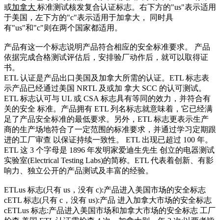
或
加拿大
标准测试核发复合认证标志。右下方的"us"表示适用
于美国，左下方的"c"表示适用于加拿大， 同时具
有"us"和"c"则在两个国家都适用。
产品有这一个标志说明产品符合相应的安全标准要求。 产品
依据完成合格测试评估后，安排验厂动作后，就可以取得证
书。
ETL 认证是产品出口美国及加拿大所需的认证。ETL 标志表
示产品已经通过美国 NRTL 及或加 拿大 SCC 的认可测试。
ETL 标志认可与 UL 或 CSA 标志具有等同的效力，并符合有
关的安全 标准。产品拥有 ETL 列名标志就意味着，它已经满
足了产品安全标准的最低要求。另外，ETL 标志更表示生产
商的生产场地符合了一定范围的标准要求，并通过学习定期跟
进的工厂审查 以保证持续一致性。 ETL 出现已超过 100 年。
ETL 这 3 个字母是 1896 年发明家爱迪生先生 创立的电器测试
实验室(Electrical Testing Labs)的简称。ETL 代表着创新、有影
响力、独立公开的产品测试及丰富的经验。
ETLus 标志(只有 us，没有 c):产品进入美国市场的安全标志
cETL 标志(只有 c，没有 us):产品 进入加拿大市场的安全标志
cETLus 标志:产品进入美国市场和加拿大市场的安全标志 工厂