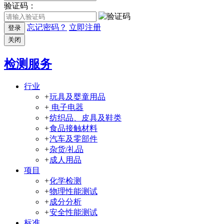
验证码：
忘记密码？
立即注册
登录
关闭
检测服务
行业
+
玩具及婴童用品
+
电子电器
+
纺织品、皮具及鞋类
+
食品接触材料
+
汽车及零部件
+
杂货/礼品
+
成人用品
项目
+
化学检测
+
物理性能测试
+
成分分析
+
安全性能测试
标准