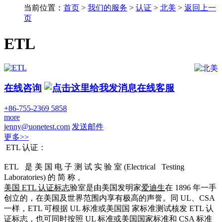
当前位置：
首页
>
我们的服务
>
认证
>
北美
>
返回上一
页
ETL
在线咨询
在线客服
+86-755-2369 5858
more
jenny@uonetest.com
发送邮件
更多>>
ETL 认证：
ETL 是 美 国 电 子 测 试 实 验 室 (Electrical Testing
Laboratories) 的 简 称 。
美国
ETL
认证标志
验室是由美国发明家
爱迪生
在 1896 年一手
创立的，在美国及世界范围内享有极高的声誉。同 UL、CSA
一样，ETL 可根据 UL 标准或美国国 家标准测试核发 ETL 认
证标志，也可同时按照 UL 标准或美国国家标准和 CSA 标准