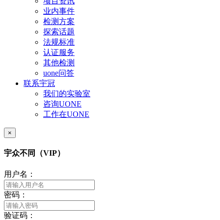
项目资讯
业内事件
检测方案
探索话题
法规标准
认证服务
其他检测
uone问答
联系宇冠
我们的实验室
咨询UONE
工作在UONE
×
宇众不同（VIP）
用户名：
密码：
验证码：