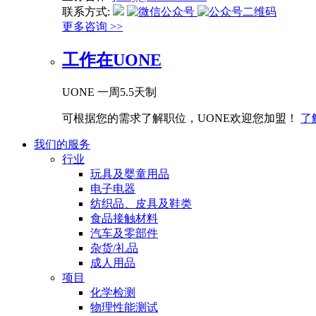
联系方式:
更多咨询 >>
工作在UONE
UONE 一周5.5天制
可根据您的需求了解职位，UONE欢迎您加盟！
了
我们的服务
行业
玩具及婴童用品
电子电器
纺织品、皮具及鞋类
食品接触材料
汽车及零部件
杂货/礼品
成人用品
项目
化学检测
物理性能测试