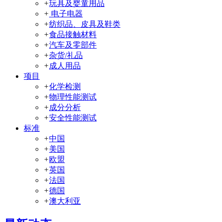
+
玩具及婴童用品
+
电子电器
+
纺织品、皮具及鞋类
+
食品接触材料
+
汽车及零部件
+
杂货/礼品
+
成人用品
项目
+
化学检测
+
物理性能测试
+
成分分析
+
安全性能测试
标准
+
中国
+
美国
+
欧盟
+
英国
+
法国
+
德国
+
澳大利亚