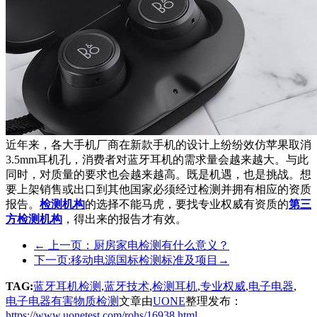
近年来，各大手机厂商在新款手机的设计上纷纷效仿苹果取消
3.5mm耳机孔，消费者对蓝牙耳机的需求量会越来越大。与此
同时，对质量的要求也会越来越高。既是机遇，也是挑战。想
要上架销售或出口到其他国家必须经过检测并拥有相应的资质
报告。
检测机构
的选择不能马虎，要找专业权威有资质的
第三
方检测机构
，得出来的报告才有效。
←
上一页：厨房家电检测有什么意义？
下一页:移动电源国标检测标准及项目
→
TAG:
蓝牙耳机检测
,
蓝牙技术
,
检测耳机
,
专业权威
,
电子电器
,
电子电器有害物质检测
文章由
UONE
整理发布：
https://www.uonetest.com/rohs/16938.html