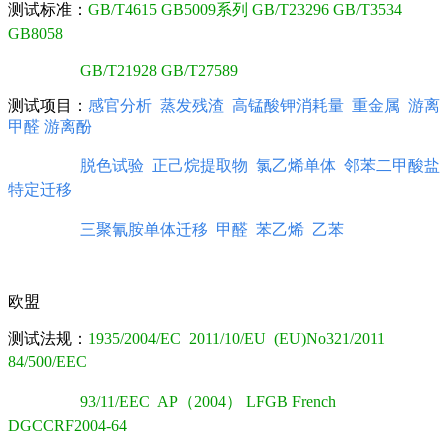
测试标准：
GB/T4615 GB5009系列 GB/T23296 GB/T3534
GB8058
GB/T21928 GB/T27589
测试项目：
感官分析
蒸发残渣 高锰酸钾消耗量 重金属 游离
甲醛 游离酚
脱色试验
正己烷提取物 氯乙烯单体
邻苯二甲酸盐
特定迁移
三聚氰胺单体迁移
甲醛 苯乙烯 乙苯
欧盟
测试法规：
1935/2004/EC
2011/10/EU
(EU)No321/2011
84/500/EEC
93/11/EEC
AP（2004） LFGB French
DGCCRF2004-64