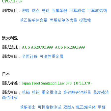
CPG7117.07
测试项目：
密度 熔点 总铬 五氯苯酚 可萃取铅 可萃取铅镉
苯乙烯单体含量 丙烯腈单体含量 提取物
澳大利亚
测试法规：
AUS AS2070:1999
AUS No.289,1999
测试项目：
全面迁移 可溶性重金属
日本
测试标准：
Japan Food Sanitation Law 370（JFSL370）
测试项目：
总镉 总铅 重金属溶出 高锰酸钾消耗量 蒸发残渣
颜色迁移
苯酚溶出 可挥发物测试 双酚A
氯乙烯单体 甲醛