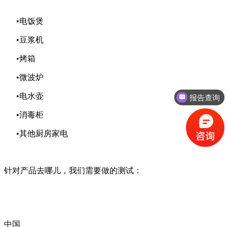
•电饭煲
•豆浆机
•烤箱
•微波炉
报告查询
•电水壶
授权资质
•消毒柜
•其他厨房家电
针对
产品去哪儿
，我们
需要做的测试
：
中国