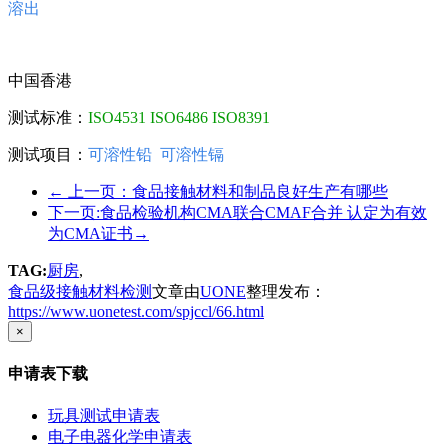
溶出
中国香港
测试标准：
ISO4531 ISO6486 ISO8391
测试项目：
可溶性铅
可溶性镉
←
上一页：食品接触材料和制品良好生产有哪些
下一页:食品检验机构CMA联合CMAF合并 认定为有效
为CMA证书
→
TAG:
厨房
,
食品级接触材料检测
文章由
UONE
整理发布：
https://www.uonetest.com/spjccl/66.html
×
申请表下载
玩具测试申请表
电子电器化学申请表