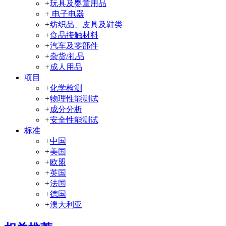
+
玩具及婴童用品
+
电子电器
+
纺织品、皮具及鞋类
+
食品接触材料
+
汽车及零部件
+
杂货/礼品
+
成人用品
项目
+
化学检测
+
物理性能测试
+
成分分析
+
安全性能测试
标准
+
中国
+
美国
+
欧盟
+
英国
+
法国
+
德国
+
澳大利亚