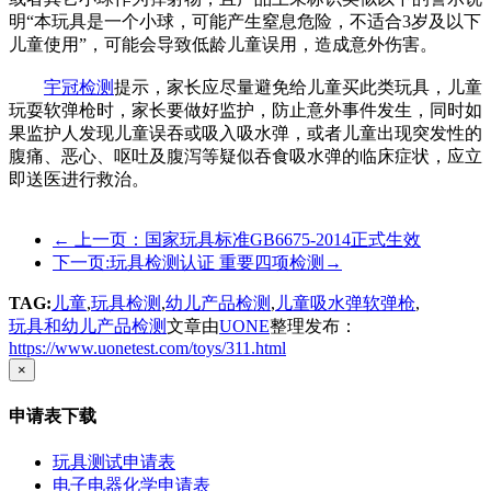
明“本玩具是一个小球，可能产生窒息危险，不适合3岁及以下
儿童使用”，可能会导致低龄儿童误用，造成意外伤害。
宇冠检测
提示，家长应尽量避免给儿童买此类玩具，儿童
玩耍软弹枪时，家长要做好监护，防止意外事件发生，同时如
果监护人发现儿童误吞或吸入吸水弹，或者儿童出现突发性的
腹痛、恶心、呕吐及腹泻等疑似吞食吸水弹的临床症状，应立
即送医进行救治。
←
上一页：国家玩具标准GB6675-2014正式生效
下一页:玩具检测认证 重要四项检测
→
TAG:
儿童
,
玩具检测
,
幼儿产品检测
,
儿童吸水弹软弹枪
,
玩具和幼儿产品检测
文章由
UONE
整理发布：
https://www.uonetest.com/toys/311.html
×
申请表下载
玩具测试申请表
电子电器化学申请表