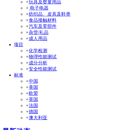
+
玩具及婴童用品
+
电子电器
+
纺织品、皮具及鞋类
+
食品接触材料
+
汽车及零部件
+
杂货/礼品
+
成人用品
项目
+
化学检测
+
物理性能测试
+
成分分析
+
安全性能测试
标准
+
中国
+
美国
+
欧盟
+
英国
+
法国
+
德国
+
澳大利亚