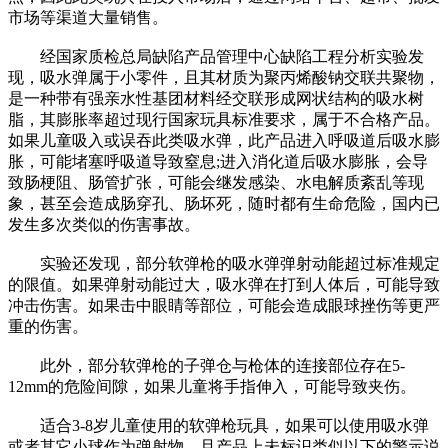
市场等渠道大量销售。
经国家质检总局缺陷产品管理中心缺陷工程分析实验发
现，吸水弹属于小零件，且其材质为聚丙烯酸钠交联共聚物，
是一种带有强亲水性基团材料经交联形成网状结构的吸水树
脂，其膨胀率超过现行国家玩具标准要求，属于不合格产品。
如果儿童吸入或误吞此类吸水弹，此产品进入呼吸道后吸水膨
胀，可能堵塞呼吸道导致窒息;进入消化道后吸水膨胀，会导
致肠梗阻、肠管扩张，可能会继发感染、水电解质紊乱等现
象，甚至会造成肠穿孔、肠坏死，随时都有生命危险，国内已
发生多次类似的伤害事故。
实验还发现，部分软弹枪的吸水弹弹射动能超过标准规定
的限值。如果弹射动能过大，吸水弹在打到人体后，可能导致
冲击伤害。如果击中眼睛等部位，可能会造成眼球挫伤等更严
重的伤害。
此外，部分软弹枪的子弹仓与枪体的连接部位存在5-
12mm的危险间隙，如果儿童将手指伸入，可能导致夹伤。
适合3-8岁儿童使用的软弹枪玩具，如果可以使用吸水弹
或者其它小球作为弹射物，且产品上未标识类似以下的警示说