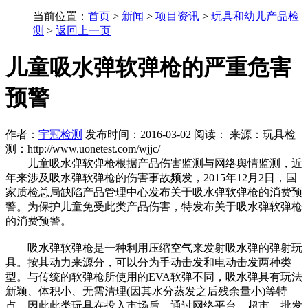
当前位置：
首页
>
新闻
>
项目资讯
>
玩具和幼儿产品检
测
>
返回上一页
儿童吸水弹软弹枪的严重危害
预警
作者：
宇冠检测
发布时间：2016-03-02 阅读：
来源：玩具检
测：
http://www.uonetest.com/wjjc/
儿童吸水弹软弹枪根据产品伤害监测与网络舆情监测，近
年来涉及吸水弹软弹枪的伤害事故频发，2015年12月2日，国
家质检总局缺陷产品管理中心发布关于吸水弹软弹枪的消费预
警。为保护儿童免受此类产品伤害，特发布关于吸水弹软弹枪
的消费预警。
吸水弹软弹枪是一种利用压缩空气来发射吸水弹的弹射玩
具。按其动力来源分，可以分为手动击发和电动击发两种类
型。与传统的软弹枪所使用的EVA软弹不同，吸水弹具有玩法
新颖、体积小、无需清理(因其水分蒸发之后残余量小)等特
点，因此此类玩具在投入市场后，通过网络平台、超市、批发