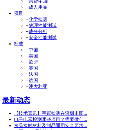
+
杂货/礼品
+
成人用品
项目
+
化学检测
+
物理性能测试
+
成分分析
+
安全性能测试
标准
+
中国
+
美国
+
欧盟
+
英国
+
法国
+
德国
+
澳大利亚
最新动态
【技术喜讯】宇冠检测在深圳市职...
电子电器检测哪些项目？需要做什...
食品接触材料及制品通用安全要求...