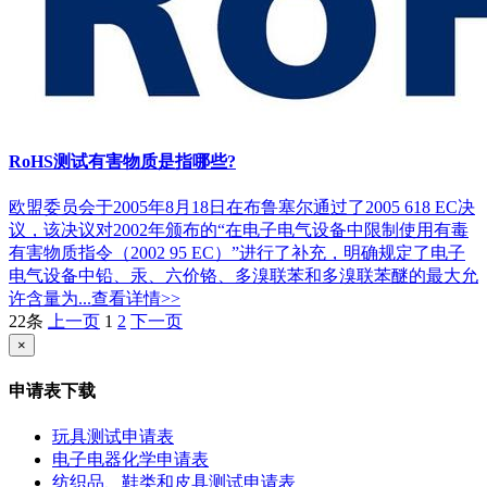
RoHS测试有害物质是指哪些?
欧盟委员会于2005年8月18日在布鲁塞尔通过了2005 618 EC决
议，该决议对2002年颁布的“在电子电气设备中限制使用有毒
有害物质指令（2002 95 EC）”进行了补充，明确规定了电子
电气设备中铅、汞、六价铬、多溴联苯和多溴联苯醚的最大允
许含量为...
查看详情>>
22条
上一页
1
2
下一页
×
申请表下载
玩具测试申请表
电子电器化学申请表
纺织品、鞋类和皮具测试申请表